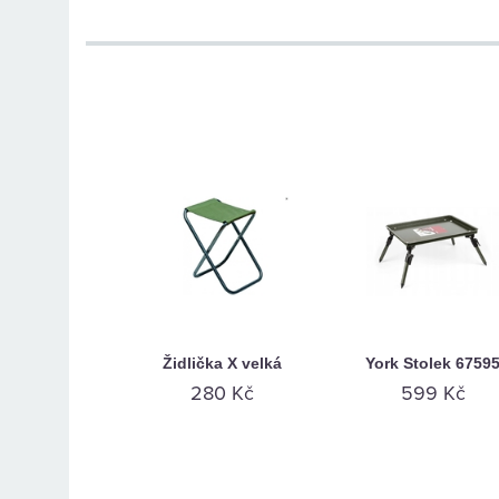
Židlička X velká
York Stolek 6759
280 Kč
599 Kč