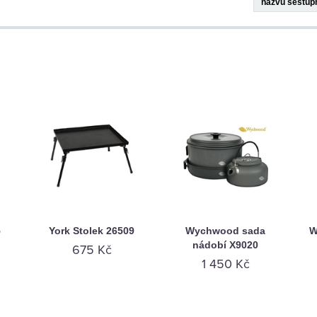
5
York Stolek 26509
Wychwood sada
W
nádobí X9020
675 Kč
1 450 Kč