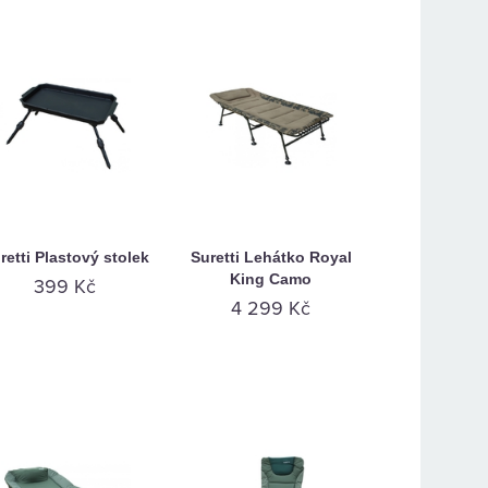
retti Plastový stolek
Suretti Lehátko Royal
King Camo
399 Kč
4 299 Kč