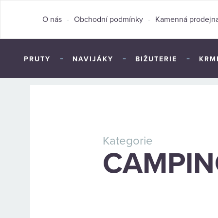
O nás
-
Obchodní podmínky
-
Kamenná prodejn
-
-
-
PRUTY
NAVIJÁKY
BIŽUTERIE
KRM
Kategorie
CAMPIN