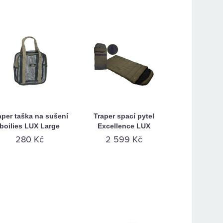
aper taška na sušení
Traper spací pytel
boilies LUX Large
Excellence LUX
280 Kč
2 599 Kč