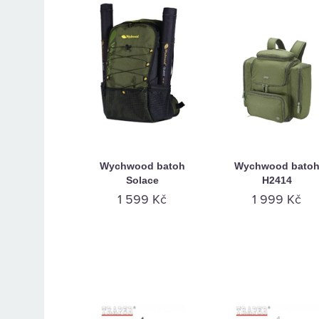
Wychwood batoh
Wychwood bato
Solace
H2414
1 599 Kč
1 999 Kč