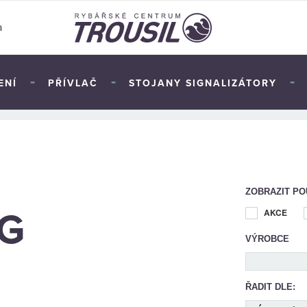
a
-
-
-
ENÍ
PŘÍVLAČ
STOJANY SIGNALIZÁTORY
TOP
ZOBRAZIT PO
G
AKCE
VÝROBCE
ŘADIT DLE: