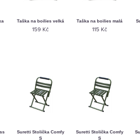
xa
Taška na boilies velká
Taška na boilies malá
S
159 Kč
115 Kč
oss
Suretti Stolička Comfy
Suretti Stolička Comfy
Su
S
S