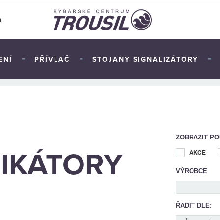
a
-
-
-
ENÍ
PŘÍVLAČ
STOJANY SIGNALIZÁTORY
TOP
ZOBRAZIT PO
LIKÁTORY
AKCE
VÝROBCE
ŘADIT DLE: