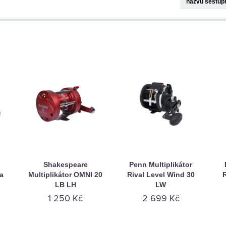
Shakespeare
Penn Multiplikátor
a
Multiplikátor OMNI 20
Rival Level Wind 30
R
LB LH
LW
1 250 Kč
2 699 Kč