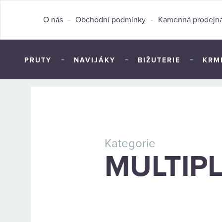
O nás
-
Obchodní podmínky
-
Kamenná prodejn
-
-
-
PRUTY
NAVIJÁKY
BIŽUTERIE
KRM
Kategorie
MULTIP