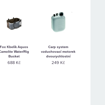
Fox Kbelík Aquos
Carp system
Camolite Water/Rig
vzduchovací motorek
Bucket
dvourychlostní
688 Kč
249 Kč