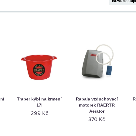
ní
Traper kýbl na krmení
Rapala vzduchovací
R
17l
motorek RAERTR
Aerator
299 Kč
370 Kč