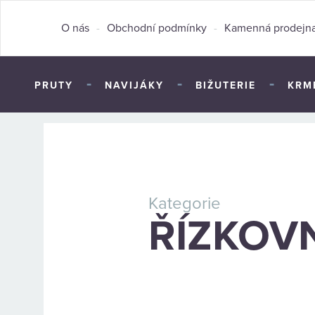
O nás
-
Obchodní podmínky
-
Kamenná prodejn
-
-
-
PRUTY
NAVIJÁKY
BIŽUTERIE
KRM
Kategorie
ŘÍZKOV