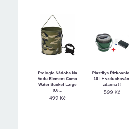
Prologic Nádoba Na
Plastilys Řízkovni
Vodu Element Camo
18 l + vzduchován
Water Bucket Large
zdarma !!
8,6…
599 Kč
499 Kč