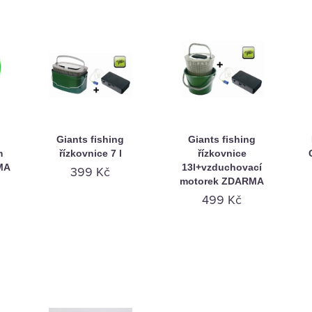
Giants fishing
Giants fishing
m
řízkovnice 7 l
řízkovnice
MA
13l+vzduchovací
399 Kč
motorek ZDARMA
499 Kč