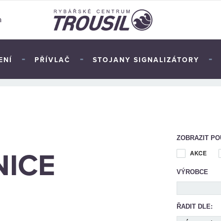
a
-
-
-
ENÍ
PŘÍVLAČ
STOJANY SIGNALIZÁTORY
TOP
ZOBRAZIT PO
NICE
AKCE
VÝROBCE
ŘADIT DLE: