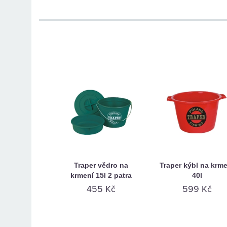
Traper vědro na
Traper kýbl na krme
krmení 15l 2 patra
40l
455 Kč
599 Kč