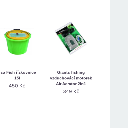
Jsa Fish řízkovnice
Giants fishing
15l
vzduchovácí motorek
Air Aerator 2in1
450 Kč
349 Kč