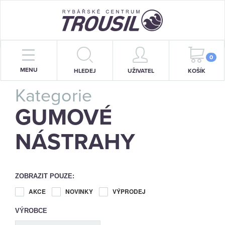
PRUTY
0
MENU
HLEDEJ
UŽIVATEL
KOŠÍK
NAVIJÁKY
Kategorie
BIŽUTERIE
GUMOVÉ
KRMENÍ
NÁSTRAHY
PŘÍVLAČ
STOJANY
ZOBRAZIT POUZE:
SIGNALIZÁTORY
AKCE
NOVINKY
VÝPRODEJ
VÝROBCE
OBLEČENÍ