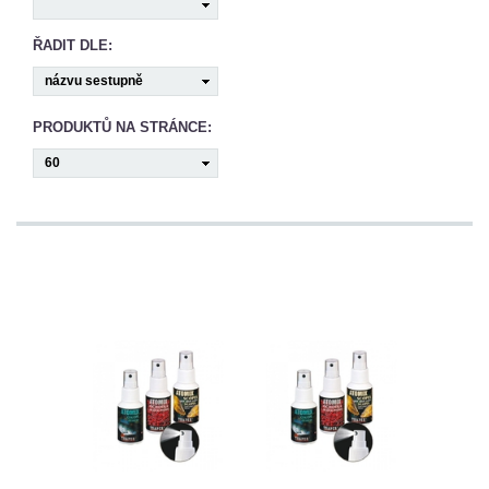
CAMPING
ŘADIT DLE:
PÉČE
O
PRODUKTŮ NA STRÁNCE:
ÚLOVEK
TOP
O
NÁS
OBCHODNÍ
PODMÍNKY