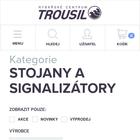
PRUTY
0
MENU
HLEDEJ
UŽIVATEL
KOŠÍK
NAVIJÁKY
Kategorie
BIŽUTERIE
STOJANY A
KRMENÍ
SIGNALIZÁTORY
PŘÍVLAČ
STOJANY
ZOBRAZIT POUZE:
SIGNALIZÁTORY
AKCE
NOVINKY
VÝPRODEJ
VÝROBCE
OBLEČENÍ