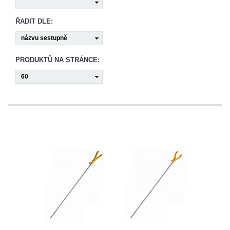
CAMPING
ŘADIT DLE:
PÉČE
O
PRODUKTŮ NA STRÁNCE:
ÚLOVEK
TOP
O
NÁS
OBCHODNÍ
PODMÍNKY