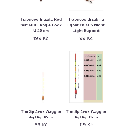
Trabucco hrazda Rod
Trabucco držák na
rest Mutli Angle Lock
lighstick XPS Night
U 20 cm
Light Support
199 Kč
99 Kč
Tim Splávek Waggler
Tim Splávek Waggler
4g+4g 32cm
4g+4g 31cm
89 Kč
119 Kč