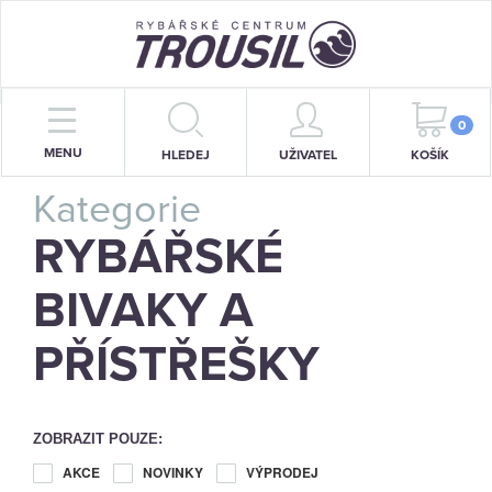
PRUTY
0
MENU
HLEDEJ
UŽIVATEL
KOŠÍK
NAVIJÁKY
Kategorie
BIŽUTERIE
RYBÁŘSKÉ
KRMENÍ
BIVAKY A
PŘÍVLAČ
PŘÍSTŘEŠKY
STOJANY
SIGNALIZÁTORY
ZOBRAZIT POUZE:
OBLEČENÍ
AKCE
NOVINKY
VÝPRODEJ