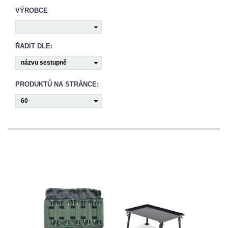
CAMPING
VÝROBCE
PÉČE
ŘADIT DLE:
O
ÚLOVEK
PRODUKTŮ NA STRÁNCE:
TOP
O
NÁS
OBCHODNÍ
PODMÍNKY