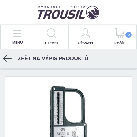
PRUTY
0
MENU
HLEDEJ
UŽIVATEL
KOŠÍK
NAVIJÁKY
ZPĚT NA VÝPIS PRODUKTŮ
BIŽUTERIE
KRMENÍ
PŘÍVLAČ
STOJANY
SIGNALIZÁTORY
OBLEČENÍ