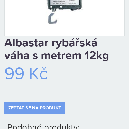
CAMPING
PÉČE
O
Albastar rybářská
ÚLOVEK
váha s metrem 12kg
TOP
99 Kč
O
NÁS
OBCHODNÍ
ZEPTAT SE NA PRODUKT
PODMÍNKY
Podobné produkty: