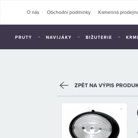
O nás
-
Obchodní podmínky
-
Kamenná prodejn
-
-
-
PRUTY
NAVIJÁKY
BIŽUTERIE
KRM
ZPĚT NA VÝPIS PRODU