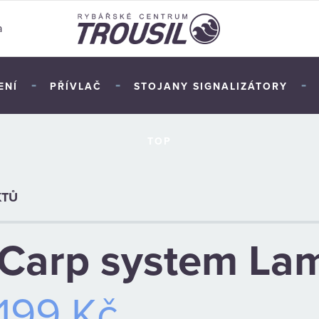
a
-
-
-
ENÍ
PŘÍVLAČ
STOJANY SIGNALIZÁTORY
TOP
KTŮ
Carp system La
199 Kč