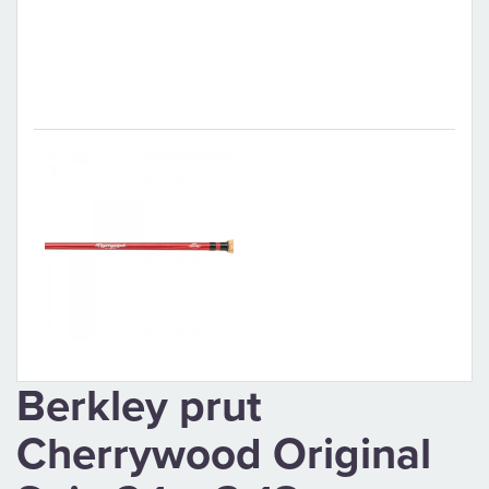
CAMPING
PÉČE
O
ÚLOVEK
TOP
O
NÁS
Berkley prut
OBCHODNÍ
Cherrywood Original
PODMÍNKY