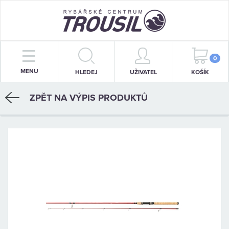
PRUTY
0
MENU
HLEDEJ
UŽIVATEL
KOŠÍK
NAVIJÁKY
ZPĚT NA VÝPIS PRODUKTŮ
BIŽUTERIE
KRMENÍ
PŘÍVLAČ
STOJANY
SIGNALIZÁTORY
OBLEČENÍ