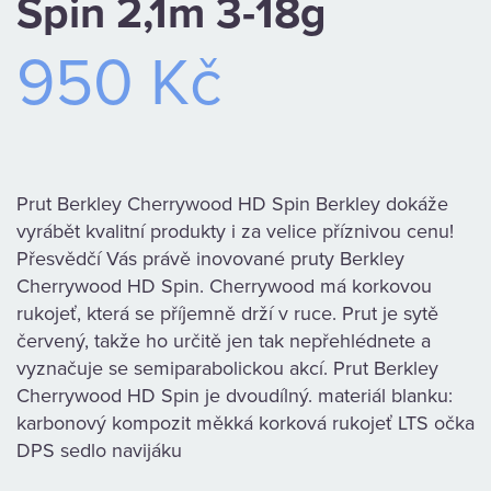
Spin 2,1m 3-18g
KAMENNÁ
950 Kč
PRODEJNA
Prut Berkley Cherrywood HD Spin Berkley dokáže
vyrábět kvalitní produkty i za velice příznivou cenu!
Přesvědčí Vás právě inovované pruty Berkley
Cherrywood HD Spin. Cherrywood má korkovou
rukojeť, která se příjemně drží v ruce. Prut je sytě
červený, takže ho určitě jen tak nepřehlédnete a
vyznačuje se semiparabolickou akcí. Prut Berkley
Cherrywood HD Spin je dvoudílný. materiál blanku:
karbonový kompozit měkká korková rukojeť LTS očka
DPS sedlo navijáku