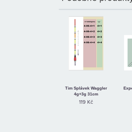
Tim Splávek Waggler
Expe
4g+3g 31cm
119 Kč