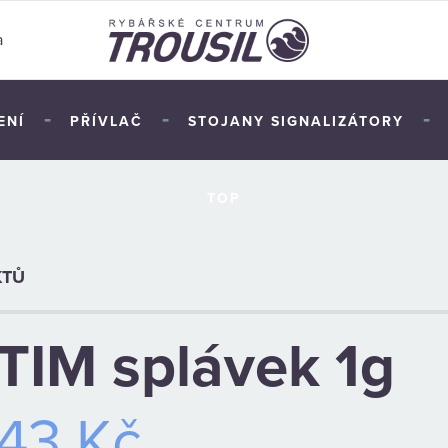
a
-
-
-
ENÍ
PŘÍVLAČ
STOJANY SIGNALIZÁTORY
TOP
KTŮ
TIM splávek 1g
43 Kč