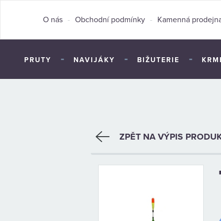
O nás
-
Obchodní podmínky
-
Kamenná prodejn
-
-
-
PRUTY
NAVIJÁKY
BIŽUTERIE
KRM
ZPĚT NA VÝPIS PRODU