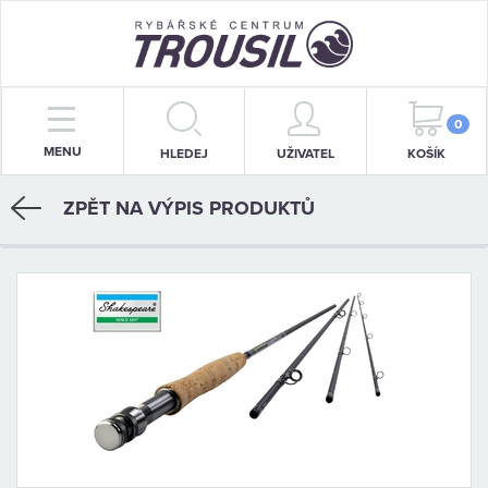
PRUTY
0
MENU
HLEDEJ
UŽIVATEL
KOŠÍK
NAVIJÁKY
ZPĚT NA VÝPIS PRODUKTŮ
BIŽUTERIE
KRMENÍ
PŘÍVLAČ
STOJANY
SIGNALIZÁTORY
OBLEČENÍ