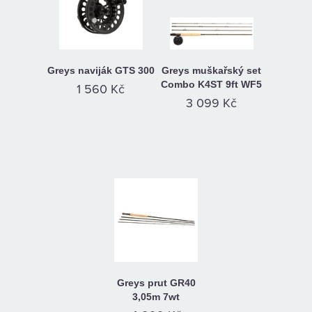
Greys naviják GTS 300
Greys muškařský set
Combo K4ST 9ft WF5
1 560 Kč
3 099 Kč
Greys prut GR40
3,05m 7wt