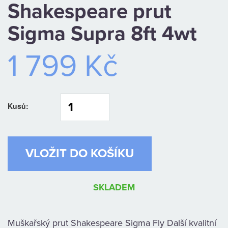
Shakespeare prut
CAMPING
Sigma Supra 8ft 4wt
PÉČE
1 799 Kč
O
ÚLOVEK
TOP
Kusů:
O
NÁS
OBCHODNÍ
SKLADEM
PODMÍNKY
Muškařský prut Shakespeare Sigma Fly Další kvalitní