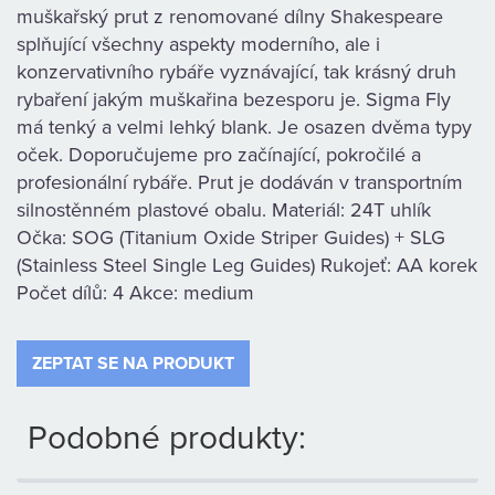
KAMENNÁ
muškařský prut z renomované dílny Shakespeare
splňující všechny aspekty moderního, ale i
PRODEJNA
konzervativního rybáře vyznávající, tak krásný druh
rybaření jakým muškařina bezesporu je. Sigma Fly
má tenký a velmi lehký blank. Je osazen dvěma typy
oček. Doporučujeme pro začínající, pokročilé a
profesionální rybáře. Prut je dodáván v transportním
silnostěnném plastové obalu. Materiál: 24T uhlík
Očka: SOG (Titanium Oxide Striper Guides) + SLG
(Stainless Steel Single Leg Guides) Rukojeť: AA korek
Počet dílů: 4 Akce: medium
ZEPTAT SE NA PRODUKT
Podobné produkty: