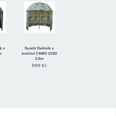
k s
Suretti Deštník s
m
bočnicí CAMO 210D
2,5m
999 Kč