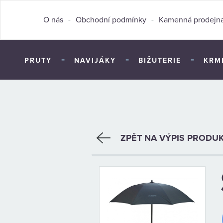
O nás
-
Obchodní podmínky
-
Kamenná prodejn
-
-
-
PRUTY
NAVIJÁKY
BIŽUTERIE
KRM
ZPĚT NA VÝPIS PRODU