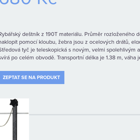
Rybářský deštník z 190T materiálu. Průměr rozloženého de
naklopit pomocí kloubu, žebra jsou z ocelových drátů, el
Středová tyč je teleskopická s novým, velmi spolehlivým a
svírá po celém obvodě. Transportní délka je 1.38 m, váha j
ZEPTAT SE NA PRODUKT
: