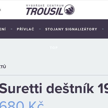
a
-
-
-
ENÍ
PŘÍVLAČ
STOJANY SIGNALIZÁTORY
TOP
KTŮ
Suretti deštník 
680 Kč