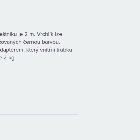
štníku je 2 m. Vrchlík lze
oxovaných černou barvou.
daptérem, který vnitřní trubku
e 2 kg.