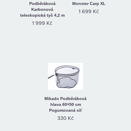
Podběráková
Monster Carp XL
Karbonová
1 699 Kč
teleskopická tyč 4,2 m
1 999 Kč
Mikado Podběráková
hlava 60×50 cm
Pogumovaná síť
330 Kč