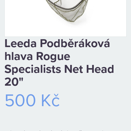
CAMPING
PÉČE
O
Leeda Podběráková
ÚLOVEK
hlava Rogue
TOP
Specialists Net Head
20"
O
500 Kč
NÁS
OBCHODNÍ
PODMÍNKY