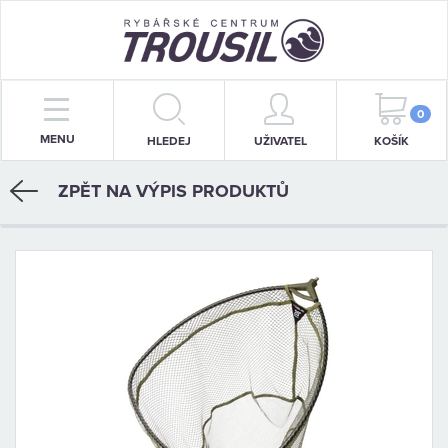
PRUTY
0
MENU
HLEDEJ
UŽIVATEL
KOŠÍK
NAVIJÁKY
ZPĚT NA VÝPIS PRODUKTŮ
BIŽUTERIE
KRMENÍ
PŘÍVLAČ
STOJANY
SIGNALIZÁTORY
OBLEČENÍ