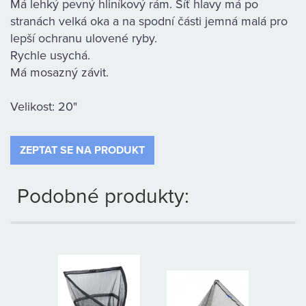
Má lehký pevný hliníkový rám. Síť hlavy má po
KAMENNÁ
stranách velká oka a na spodní části jemná malá pro
PRODEJNA
lepší ochranu ulovené ryby.
Rychle usychá.
Má mosazný závit.
Velikost: 20"
ZEPTAT SE NA PRODUKT
Podobné produkty: