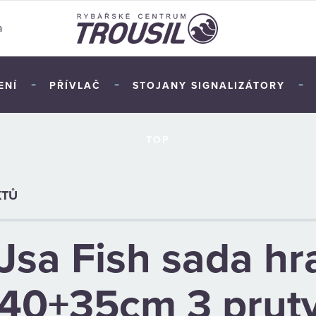
a
-
-
-
ENÍ
PŘÍVLAČ
STOJANY SIGNALIZÁTORY
TOP
KTŮ
Jsa Fish sada hr
40+35cm 3 prut