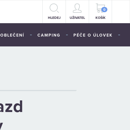
0
HLEDEJ
UŽIVATEL
KOŠÍK
-
-
-
OBLEČENÍ
CAMPING
PÉČE O ÚLOVEK
azd
y