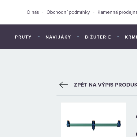
O nás
-
Obchodní podmínky
-
Kamenná prodejn
-
-
-
PRUTY
NAVIJÁKY
BIŽUTERIE
KRM
ZPĚT NA VÝPIS PRODU