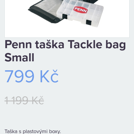
CAMPING
PÉČE
O
Penn taška Tackle bag
ÚLOVEK
Small
TOP
799 Kč
O
NÁS
1 199 Kč
OBCHODNÍ
PODMÍNKY
Taška s plastovými boxy.