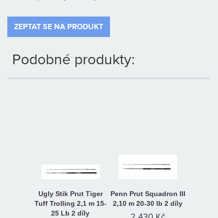
KAMENNÁ
PRODEJNA
ZEPTAT SE NA PRODUKT
Podobné produkty:
Ugly Stik Prut Tiger
Penn Prut Squadron III
Tuff Trolling 2,1 m 15-
2,10 m 20-30 lb 2 díly
25 Lb 2 díly
2 430 Kč