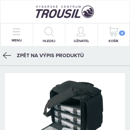
PRUTY
0
MENU
HLEDEJ
UŽIVATEL
KOŠÍK
NAVIJÁKY
ZPĚT NA VÝPIS PRODUKTŮ
BIŽUTERIE
KRMENÍ
PŘÍVLAČ
STOJANY
SIGNALIZÁTORY
OBLEČENÍ