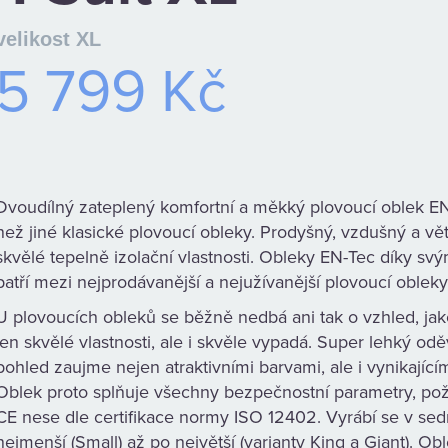
velikost XL
5 799 Kč
Dvoudílný zateplený komfortní a měkký plovoucí oblek EN-
než jiné klasické plovoucí obleky. Prodyšný, vzdušný a v
skvělé tepelně izolační vlastnosti. Obleky EN-Tec díky s
patří mezi nejprodávanější a nejužívanější plovoucí obleky
U plovoucích obleků se běžně nedbá ani tak o vzhled, jak
jen skvělé vlastnosti, ale i skvěle vypadá. Super lehký od
pohled zaujme nejen atraktivními barvami, ale i vynikajíc
Oblek proto splňuje všechny bezpečnostní parametry, po
CE nese dle certifikace normy ISO 12402. Vyrábí se v sedm
nejmenší (Small) až po největší (varianty King a Giant). O