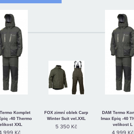
:
Termo Komplet
FOX zimní oblek Carp
DAM Termo Kom
Epiq -40 Thermo
Winter Suit vel.XXL
Imax Epiq -40 T
elikost XXL
velikost L
5 350 Kč
4 999 Kč
4 999 Kč