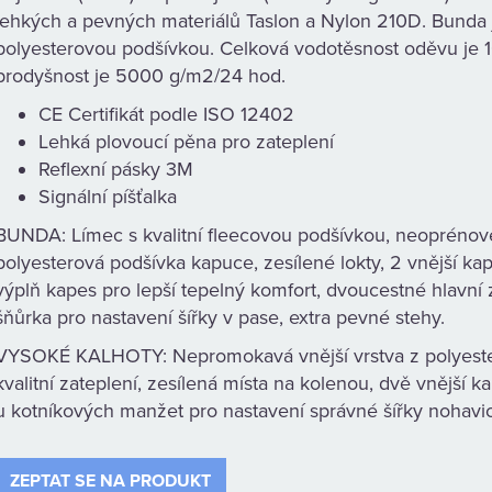
lehkých a pevných materiálů Taslon a Nylon 210D. Bunda 
polyesterovou podšívkou. Celková vodotěsnost oděvu je
prodyšnost je 5000 g/m2/24 hod.
CE Certifikát podle ISO 12402
Lehká plovoucí pěna pro zateplení
Reflexní pásky 3M
Signální píšťalka
BUNDA: Límec s kvalitní fleecovou podšívkou, neoprénov
polyesterová podšívka kapuce, zesílené lokty, 2 vnější kaps
výplň kapes pro lepší tepelný komfort, dvoucestné hlavní
šňůrka pro nastavení šířky v pase, extra pevné stehy.
VYSOKÉ KALHOTY: Nepromokavá vnější vrstva z polyester
kvalitní zateplení, zesílená místa na kolenou, dvě vnější 
u kotníkových manžet pro nastavení správné šířky nohavic
ZEPTAT SE NA PRODUKT