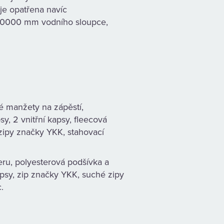
je opatřena navíc
 10000 mm vodního sloupce,
é manžety na zápěstí,
y, 2 vnitřní kapsy, fleecová
 zipy značky YKK, stahovací
u, polyesterová podšívka a
kapsy, zip značky YKK, suché zipy
.