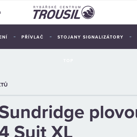
a
-
-
-
ENÍ
PŘÍVLAČ
STOJANY SIGNALIZÁTORY
TOP
KTŮ
Sundridge plovo
4 Suit XL