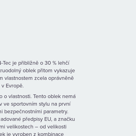
Tec je přibližně o 30 % lehčí
ětruodolný oblek přitom vykazuje
vým vlastnostem zcela oprávněně
 v Evropě.
o o vlastnosti. Tento oblek nemá
ěv ve sportovním stylu na první
ími bezpečnostními parametry.
žadované předpisy EU, a značku
i velikostech – od velikosti
blek je vyroben z kombinace