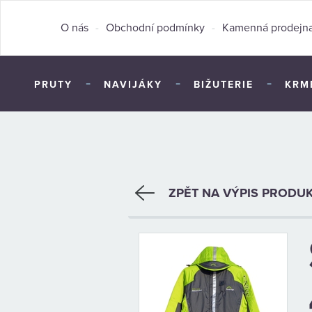
O nás
-
Obchodní podmínky
-
Kamenná prodejn
-
-
-
PRUTY
NAVIJÁKY
BIŽUTERIE
KRM
ZPĚT NA VÝPIS PRODU