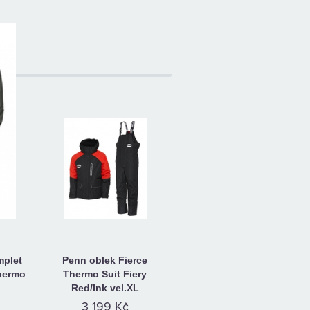
plet
Penn oblek Fierce
hermo
Thermo Suit Fiery
Red/Ink vel.XL
3 199 Kč