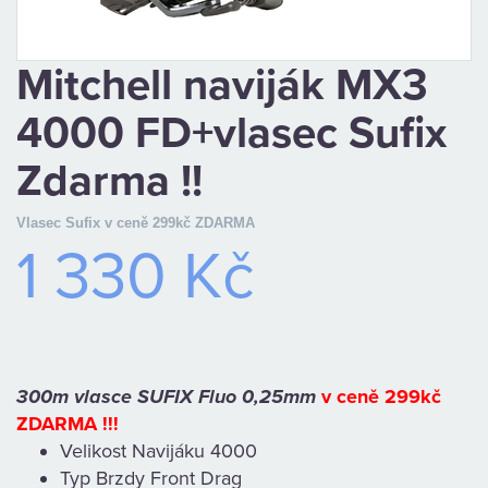
CAMPING
Mitchell naviják MX3
PÉČE
4000 FD+vlasec Sufix
O
Zdarma !!
ÚLOVEK
TOP
Vlasec Sufix v ceně 299kč ZDARMA
1 330 Kč
O
NÁS
300m vlasce SUFIX Fluo 0,25mm
v ceně 299kč
OBCHODNÍ
ZDARMA !!!
PODMÍNKY
Velikost Navijáku 4000
Typ Brzdy Front Drag