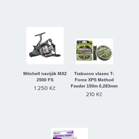
Mitchell naviják MX2
Trabucco vlasec T-
2500 FS
Force XPS Method
Feeder 150m 0,283mm
1 250 Kč
210 Kč