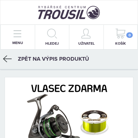
PRUTY
0
MENU
HLEDEJ
UŽIVATEL
KOŠÍK
NAVIJÁKY
ZPĚT NA VÝPIS PRODUKTŮ
BIŽUTERIE
KRMENÍ
PŘÍVLAČ
STOJANY
SIGNALIZÁTORY
OBLEČENÍ