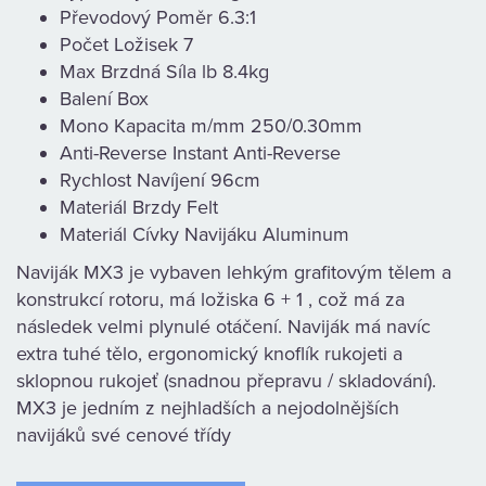
KAMENNÁ
Převodový Poměr 6.3:1
Počet Ložisek 7
PRODEJNA
Max Brzdná Síla lb 8.4kg
Balení Box
Mono Kapacita m/mm 250/0.30mm
Anti-Reverse Instant Anti-Reverse
Rychlost Navíjení 96cm
Materiál Brzdy Felt
Materiál Cívky Navijáku Aluminum
Naviják MX3 je vybaven lehkým grafitovým tělem a
konstrukcí rotoru, má ložiska 6 + 1 , což má za
následek velmi plynulé otáčení. Naviják má navíc
extra tuhé tělo, ergonomický knoflík rukojeti a
sklopnou rukojeť (snadnou přepravu / skladování).
MX3 je jedním z nejhladších a nejodolnějších
navijáků své cenové třídy