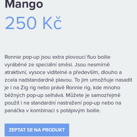
Mango
KAMENNÁ
250 Kč
PRODEJNA
Ronnie pop-up jsou extra plovoucí fluo boilie
vyráběné ze speciální směsi. Jsou nesmírně
atraktivní, vysoce viditelné a především, dlouho a
zcela nadstandardně plavou. To jim umožňuje nasadit
je i na Zig rig nebo právě Ronnie rig, kde mnoho
běžných pop-up selhává. Můžete je samozřejmě
použít i na standardní nastražení pop-up nebo na
panáčka v kombinaci s potápivým boilie.
ZEPTAT SE NA PRODUKT