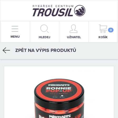
PRUTY
0
MENU
HLEDEJ
UŽIVATEL
KOŠÍK
NAVIJÁKY
ZPĚT NA VÝPIS PRODUKTŮ
BIŽUTERIE
KRMENÍ
PŘÍVLAČ
STOJANY
SIGNALIZÁTORY
OBLEČENÍ