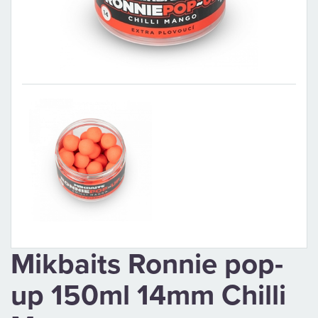
CAMPING
PÉČE
O
ÚLOVEK
TOP
O
NÁS
Mikbaits Ronnie pop-
OBCHODNÍ
up 150ml 14mm Chilli
PODMÍNKY