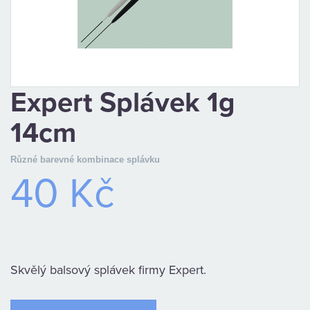
CAMPING
PÉČE
O
Expert Splávek 1g
ÚLOVEK
14cm
TOP
Různé barevné kombinace splávku
40 Kč
O
NÁS
OBCHODNÍ
Skvělý balsový splávek firmy Expert.
PODMÍNKY