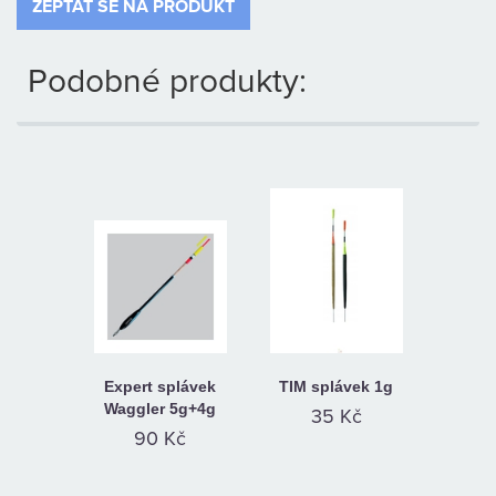
ZEPTAT SE NA PRODUKT
KAMENNÁ
PRODEJNA
Podobné produkty:
Expert splávek
TIM splávek 1g
Waggler 5g+4g
35 Kč
90 Kč