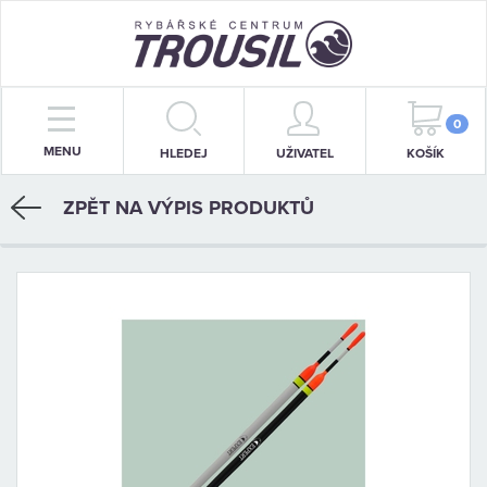
PRUTY
0
MENU
HLEDEJ
UŽIVATEL
KOŠÍK
NAVIJÁKY
ZPĚT NA VÝPIS PRODUKTŮ
BIŽUTERIE
KRMENÍ
PŘÍVLAČ
STOJANY
SIGNALIZÁTORY
OBLEČENÍ