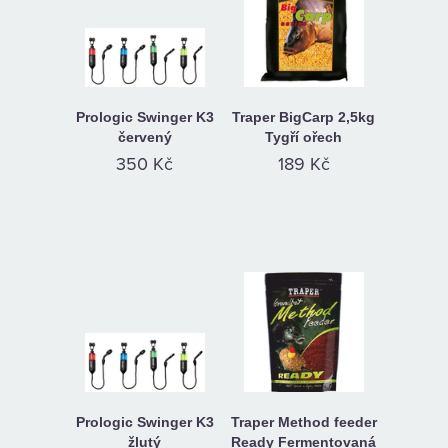
Prologic Swinger K3
Traper BigCarp 2,5kg
červený
Tygří ořech
350 Kč
189 Kč
Prologic Swinger K3
Traper Method feeder
žlutý
Ready Fermentovaná