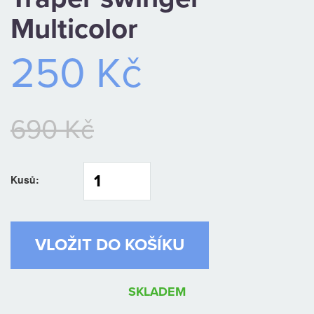
CAMPING
Multicolor
PÉČE
250 Kč
O
ÚLOVEK
690 Kč
TOP
Kusů:
O
NÁS
OBCHODNÍ
PODMÍNKY
SKLADEM