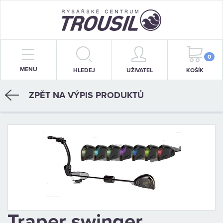
PRUTY
0
MENU
HLEDEJ
UŽIVATEL
KOŠÍK
NAVIJÁKY
ZPĚT NA VÝPIS PRODUKTŮ
BIŽUTERIE
KRMENÍ
PŘÍVLAČ
STOJANY
SIGNALIZÁTORY
OBLEČENÍ
Traper swinger