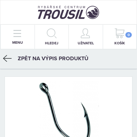
PRUTY
0
MENU
HLEDEJ
UŽIVATEL
KOŠÍK
NAVIJÁKY
ZPĚT NA VÝPIS PRODUKTŮ
BIŽUTERIE
KRMENÍ
PŘÍVLAČ
STOJANY
SIGNALIZÁTORY
OBLEČENÍ