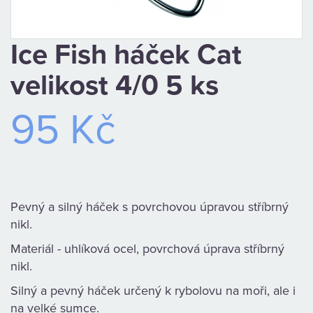
CAMPING
Ice Fish háček Cat
PÉČE
velikost 4/0 5 ks
O
95 Kč
ÚLOVEK
TOP
O
Pevný a silný háček s povrchovou úpravou stříbrný
NÁS
nikl.
Materiál - uhlíková ocel, povrchová úprava stříbrný
OBCHODNÍ
nikl.
PODMÍNKY
Silný a pevný háček určený k rybolovu na moři, ale i
na velké sumce.