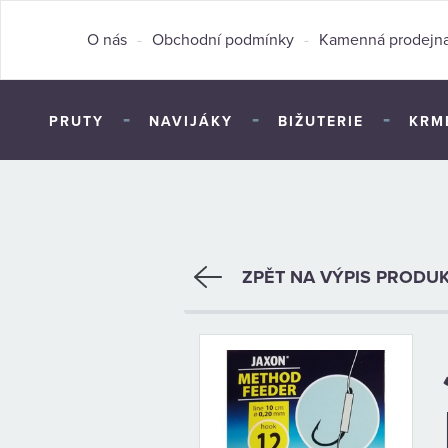
O nás
-
Obchodní podmínky
-
Kamenná prodejn
-
-
-
PRUTY
NAVIJÁKY
BIŽUTERIE
KRM
ZPĚT NA VÝPIS PRODU