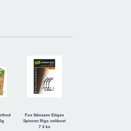
ethod
Fox Návazec Edges
0g
Spinner Rigs velikost
7 3 ks