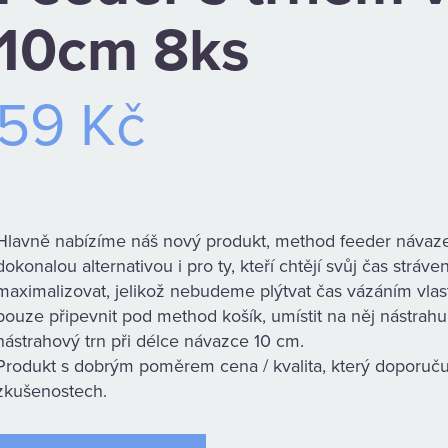
10cm 8ks
59 Kč
Hlavně nabízíme náš nový produkt, method feeder návaze
dokonalou alternativou i pro ty, kteří chtějí svůj čas strá
maximalizovat, jelikož nebudeme plýtvat čas vázáním vlast
pouze připevnit pod method košík, umístit na něj nástra
nástrahový trn při délce návazce 10 cm.
Produkt s dobrým poměrem cena / kvalita, který doporuč
zkušenostech.