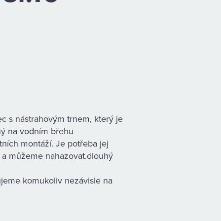
c s nástrahovým trnem, který je
vený na vodním břehu
ních montáží. Je potřeba jej
hu a můžeme nahazovat.dlouhý
ujeme komukoliv nezávisle na