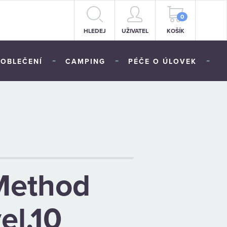
0
HLEDEJ
UŽIVATEL
KOŠÍK
-
-
-
OBLEČENÍ
CAMPING
PÉČE O ÚLOVEK
Method
el.10