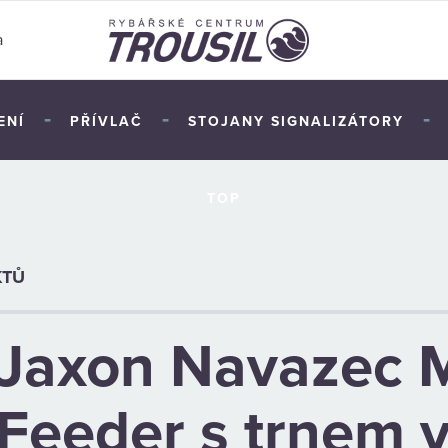
a
-
-
-
ENÍ
PŘÍVLAČ
STOJANY SIGNALIZÁTORY
TOP
KTŮ
Jaxon Navazec 
Feeder s trnem v