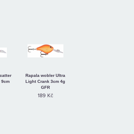
catter
Rapala wobler Ultra
r 9cm
Light Crank 3cm 4g
GFR
189 Kč