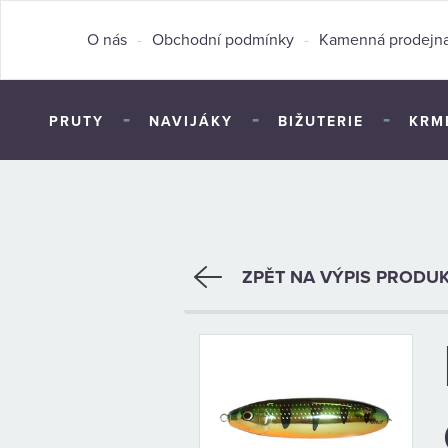
O nás
-
Obchodní podmínky
-
Kamenná prodejn
-
-
-
PRUTY
NAVIJÁKY
BIŽUTERIE
KRM
ZPĚT NA VÝPIS PRODU