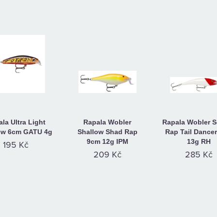
la Ultra Light
Rapala Wobler
Rapala Wobler S
w 6cm GATU 4g
Shallow Shad Rap
Rap Tail Dance
9cm 12g IPM
13g RH
195 Kč
209 Kč
285 Kč