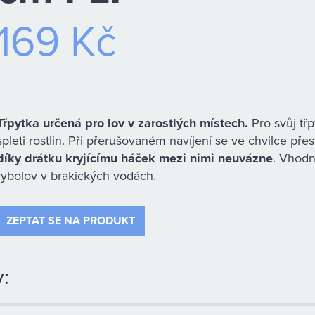
169 Kč
Třpytka určená pro lov v zarostlých místech.
Pro svůj třp
spleti rostlin. Při přerušovaném navíjení se ve chvilce pře
díky drátku kryjícímu háček mezi nimi neuvázne
. Vhodn
rybolov v brakických vodách.
ZEPTAT SE NA PRODUKT
: