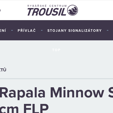
a
-
-
-
ENÍ
PŘÍVLAČ
STOJANY SIGNALIZÁTORY
TOP
KTŮ
Rapala Minnow 
cm FLP