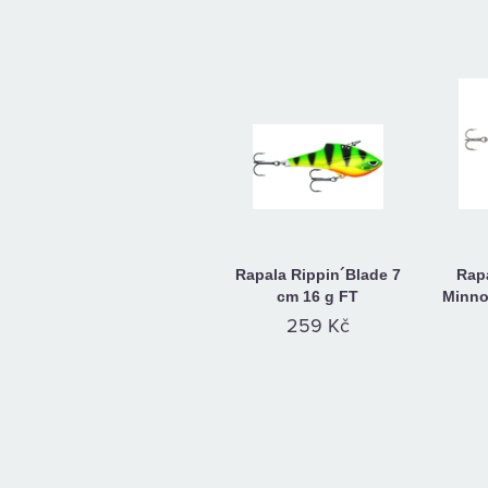
Rapala Rippin´Blade 7
Rapa
cm 16 g FT
Minno
259 Kč