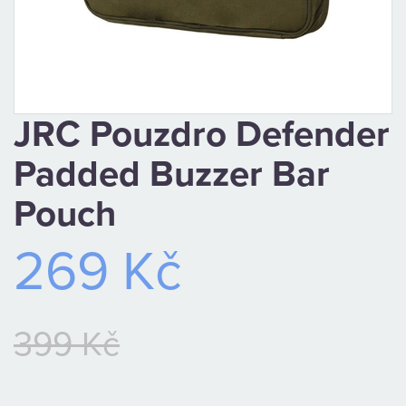
CAMPING
PÉČE
O
JRC Pouzdro Defender
ÚLOVEK
Padded Buzzer Bar
TOP
Pouch
O
269 Kč
NÁS
OBCHODNÍ
399 Kč
PODMÍNKY