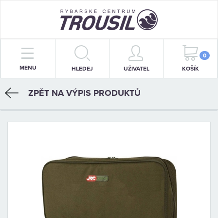
PRUTY
0
MENU
HLEDEJ
UŽIVATEL
KOŠÍK
NAVIJÁKY
ZPĚT NA VÝPIS PRODUKTŮ
BIŽUTERIE
KRMENÍ
PŘÍVLAČ
STOJANY
SIGNALIZÁTORY
OBLEČENÍ