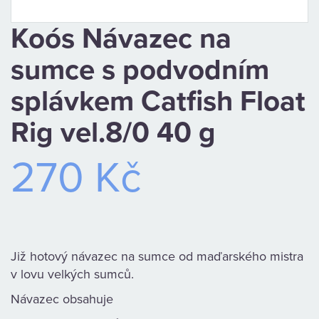
CAMPING
Koós Návazec na
PÉČE
sumce s podvodním
O
splávkem Catfish Float
ÚLOVEK
Rig vel.8/0 40 g
TOP
270 Kč
O
NÁS
Již hotový návazec na sumce od maďarského mistra
OBCHODNÍ
v lovu velkých sumců.
PODMÍNKY
Návazec obsahuje