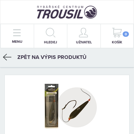
PRUTY
0
MENU
HLEDEJ
UŽIVATEL
KOŠÍK
NAVIJÁKY
ZPĚT NA VÝPIS PRODUKTŮ
BIŽUTERIE
KRMENÍ
PŘÍVLAČ
STOJANY
SIGNALIZÁTORY
OBLEČENÍ