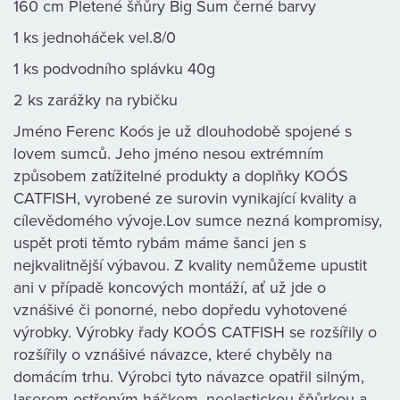
160 cm Pletené šňůry Big Sum černé barvy
KAMENNÁ
1 ks jednoháček vel.8/0
PRODEJNA
1 ks podvodního splávku 40g
2 ks zarážky na rybičku
Jméno Ferenc Koós je už dlouhodobě spojené s
lovem sumců. Jeho jméno nesou extrémním
způsobem zatížitelné produkty a doplňky KOÓS
CATFISH, vyrobené ze surovin vynikající kvality a
cílevědomého vývoje.Lov sumce nezná kompromisy,
uspět proti těmto rybám máme šanci jen s
nejkvalitnější výbavou. Z kvality nemůžeme upustit
ani v případě koncových montáží, ať už jde o
vznášivé či ponorné, nebo dopředu vyhotovené
výrobky. Výrobky řady KOÓS CATFISH se rozšířily o
rozšířily o vznášivé návazce, které chyběly na
domácím trhu. Výrobci tyto návazce opatřil silným,
laserem ostřeným háčkem, neelastickou šňůrkou a