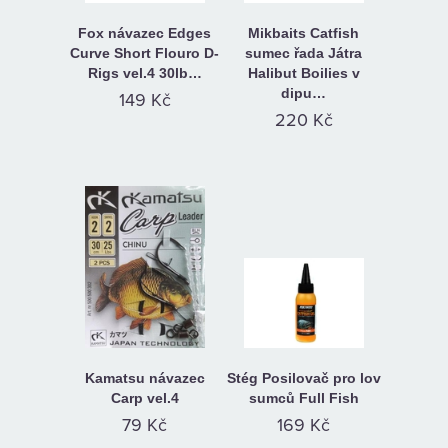
Fox návazec Edges
Mikbaits Catfish
Curve Short Flouro D-
sumec řada Játra
Rigs vel.4 30lb…
Halibut Boilies v
dipu…
149 Kč
220 Kč
Kamatsu návazec
Stég Posilovač pro lov
Carp vel.4
sumců Full Fish
79 Kč
169 Kč