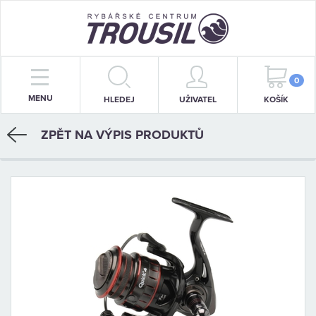
PRUTY
0
MENU
HLEDEJ
UŽIVATEL
KOŠÍK
NAVIJÁKY
ZPĚT NA VÝPIS PRODUKTŮ
BIŽUTERIE
KRMENÍ
PŘÍVLAČ
STOJANY
SIGNALIZÁTORY
OBLEČENÍ