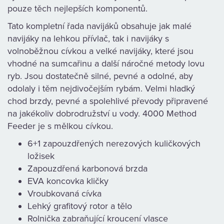
KAMENNÁ
pouze těch nejlepších komponentů.
Tato kompletní řada navijáků obsahuje jak malé
PRODEJNA
navijáky na lehkou přívlač, tak i navijáky s
volnoběžnou cívkou a velké navijáky, které jsou
vhodné na sumcařinu a další náročné metody lovu
ryb. Jsou dostatečně silné, pevné a odolné, aby
odolaly i těm nejdivočejším rybám. Velmi hladký
chod brzdy, pevné a spolehlivé převody připravené
na jakékoliv dobrodružství u vody. 4000 Method
Feeder je s mělkou cívkou.
6+1 zapouzdřených nerezových kuličkových
ložisek
Zapouzdřená karbonová brzda
EVA koncovka kličky
Vroubkovaná cívka
Lehký grafitový rotor a tělo
Rolnička zabraňující kroucení vlasce