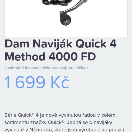
CAMPING
PÉČE
O
Dam Naviják Quick 4
ÚLOVEK
Method 4000 FD
TOP
s náhradní kovovou cívkou a dvojitou kličkou
1 699 Kč
O
NÁS
OBCHODNÍ
Série Quick® 4 je nově vyvinutou řadou v celém
PODMÍNKY
sortimentu značky Quick®. Jedná se o navijáky
vyvinuté v Německu, které jsou vyrobené za použití