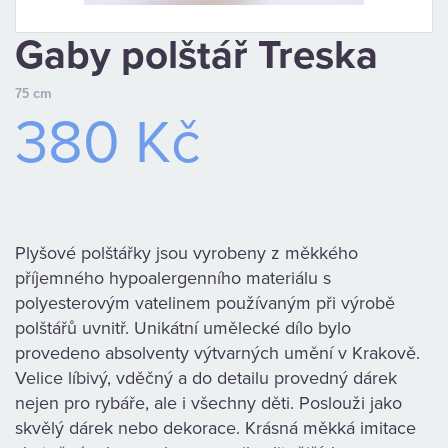
CAMPING
Gaby polštář Treska
PÉČE
75 cm
O
380 Kč
ÚLOVEK
TOP
Plyšové polštářky jsou vyrobeny z měkkého
O
příjemného hypoalergenního materiálu s
polyesterovým vatelinem používaným při výrobě
NÁS
polštářů uvnitř. Unikátní umělecké dílo bylo
provedeno absolventy výtvarných umění v Krakově.
OBCHODNÍ
Velice líbivý, vděčný a do detailu provedný dárek
nejen pro rybáře, ale i všechny děti. Poslouži jako
PODMÍNKY
skvělý dárek nebo dekorace. Krásná měkká imitace