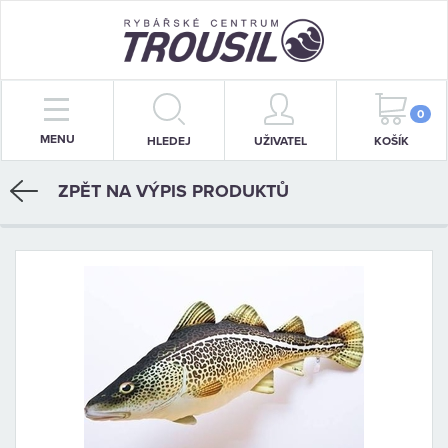
PRUTY
0
MENU
HLEDEJ
UŽIVATEL
KOŠÍK
NAVIJÁKY
ZPĚT NA VÝPIS PRODUKTŮ
BIŽUTERIE
KRMENÍ
PŘÍVLAČ
STOJANY
SIGNALIZÁTORY
OBLEČENÍ