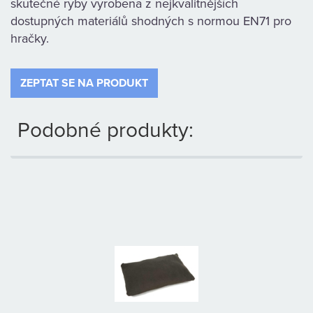
skutečné ryby vyrobena z nejkvalitnějších
KAMENNÁ
dostupných materiálů shodných s normou EN71 pro
hračky.
PRODEJNA
ZEPTAT SE NA PRODUKT
Podobné produkty: