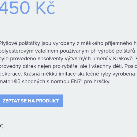
450 Kč
Plyšové polštářky jsou vyrobeny z měkkého příjemného h
polyesterovým vatelinem používaným při výrobě polštářů u
bylo provedeno absolventy výtvarných umění v Krakově. Ve
provedný dárek nejen pro rybáře, ale i všechny děti. Posl
dekorace. Krásná měkká imitace skutečné ryby vyrobena z
materiálů shodných s normou EN71 pro hračky.
ZEPTAT SE NA PRODUKT
: