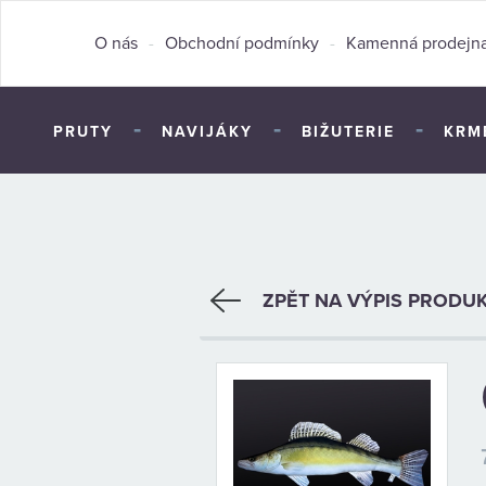
O nás
-
Obchodní podmínky
-
Kamenná prodejn
-
-
-
PRUTY
NAVIJÁKY
BIŽUTERIE
KRM
ZPĚT NA VÝPIS PRODU