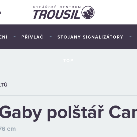
a
-
-
-
ENÍ
PŘÍVLAČ
STOJANY SIGNALIZÁTORY
TOP
KTŮ
Gaby polštář Ca
76 cm