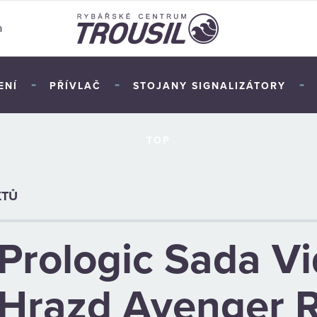
a
-
-
-
ENÍ
PŘÍVLAČ
STOJANY SIGNALIZÁTORY
TOP
KTŮ
Prologic Sada Vi
Hrazd Avenger 