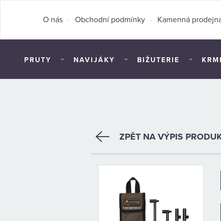
O nás
-
Obchodní podmínky
-
Kamenná prodejn
-
-
-
PRUTY
NAVIJÁKY
BIŽUTERIE
KRM
ZPĚT NA VÝPIS PRODU