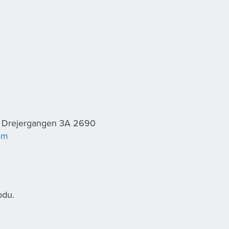
i: Drejergangen 3A 2690
om
odu.