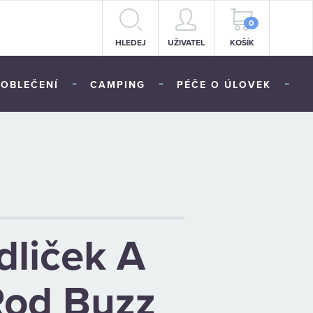
0
HLEDEJ
UŽIVATEL
KOŠÍK
-
-
-
OBLEČENÍ
CAMPING
PÉČE O ÚLOVEK
dliček A
Rod Buzz