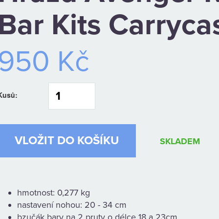
Bar Kits Carryca
950 Kč
Kusů:
SKLADEM
hmotnost: 0,277 kg
nastavení nohou: 20 - 34 cm
bzučák bary na 2 pruty o délce 18 a 23cm