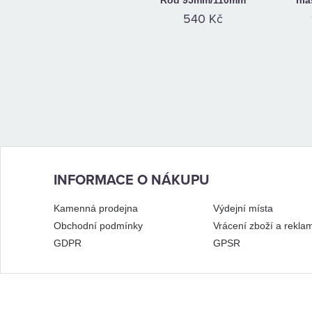
Rod 95mm/110mm
hl
540 Kč
INFORMACE O NÁKUPU
Kamenná prodejna
Výdejní místa
Obchodní podmínky
Vrácení zboží a rekla
GDPR
GPSR