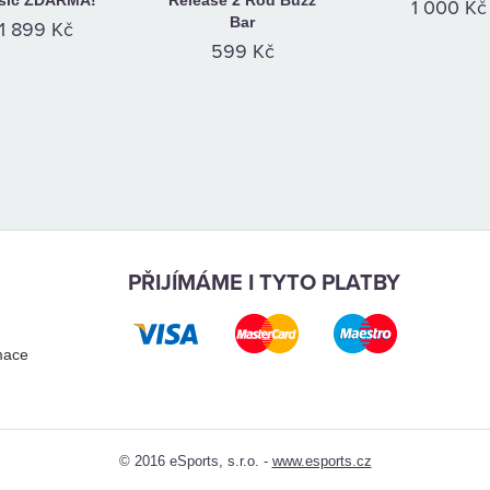
ásič ZDARMA!
Release 2 Rod Buzz
1 000 Kč
Bar
1 899 Kč
599 Kč
PŘIJÍMÁME I TYTO PLATBY
mace
© 2016 eSports, s.r.o. -
www.esports.cz