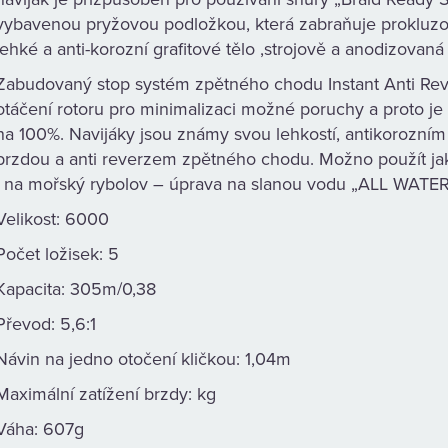
vybavenou pryžovou podložkou, která zabraňuje prokluzová
lehké a anti-korozní grafitové tělo ,strojově a anodizovaná
Zabudovaný stop systém zpětného chodu Instant Anti Re
otáčení rotoru pro minimalizaci možné poruchy a proto je
na 100%. Navijáky jsou známy svou lehkostí, antikorozním
brzdou a anti reverzem zpětného chodu. Možno použít jak
i na mořský rybolov – úprava na slanou vodu „ALL WAT
Velikost: 6000
Počet ložisek: 5
Kapacita: 305m/0,38
Převod: 5,6:1
Návin na jedno otočení kličkou: 1,04m
Maximální zatížení brzdy: kg
Váha: 607g