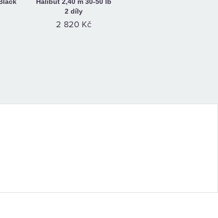
Black
Halibut 2,40 m 30-50 lb
2 díly
2 820 Kč