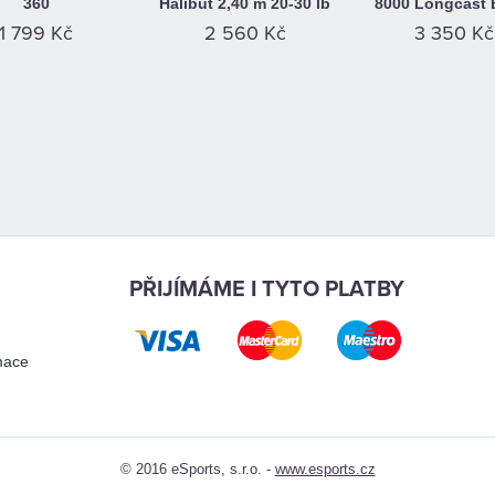
360
Halibut 2,40 m 20-30 lb
8000 Longcast 
1 799 Kč
2 560 Kč
3 350 Kč
PŘIJÍMÁME I TYTO PLATBY
mace
© 2016 eSports, s.r.o. -
www.esports.cz