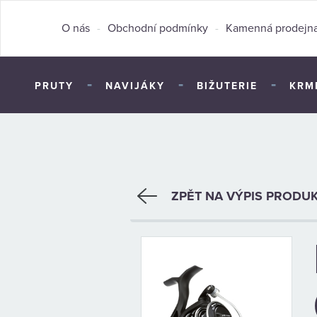
O nás
-
Obchodní podmínky
-
Kamenná prodejn
-
-
-
PRUTY
NAVIJÁKY
BIŽUTERIE
KRM
ZPĚT NA VÝPIS PRODU