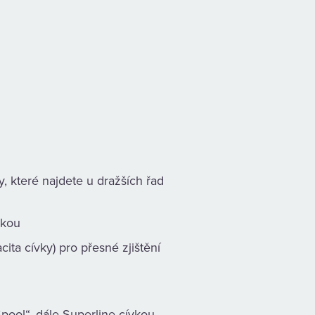
, které najdete u dražších řad
čkou
cita cívky) pro přesné zjištění
pool“, dále Superline cívkou