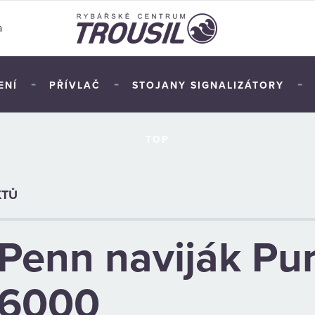
a
-
-
-
ENÍ
PŘÍVLAČ
STOJANY SIGNALIZÁTORY
TOP
KTŮ
Penn naviják Pur
6000