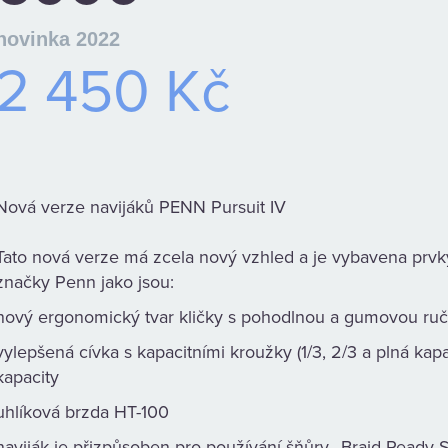
novinka 2022
2 450 Kč
Nová verze navijáků PENN Pursuit IV
Tato nová verze má zcela nový vzhled a je vybavena prvky
značky Penn jako jsou:
nový ergonomický tvar kličky s pohodlnou a gumovou ru
vylepšená cívka s kapacitními kroužky (1/3, 2/3 a plná kapa
kapacity
uhlíková brzda HT-100
naviják je přizpůsoben pro používání šňůry „Braid Ready S