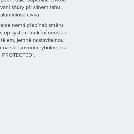
ní šňůry při silném tahu ,
 aluminiová cívka
verse nemá přepínač směru
 stop systém funkční neustále
 tělem, jemně nastavitelnou
 na sladkovodní rybolov, tak
ER PROTECTED“.