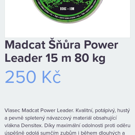
CAMPING
PÉČE
O
Madcat Šňůra Power
ÚLOVEK
Leader 15 m 80 kg
TOP
250 Kč
O
NÁS
OBCHODNÍ
Vlasec Madcat Power Leader. Kvalitní, potápivý, hustý
a pevně spletený návazcový materiál obsahující
PODMÍNKY
vlákna Densitex. Díky maximální odolnosti proti oděru
úspěšně odolá sumčím zubům i během dlouhých a