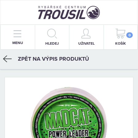
PRUTY
0
MENU
HLEDEJ
UŽIVATEL
KOŠÍK
NAVIJÁKY
ZPĚT NA VÝPIS PRODUKTŮ
BIŽUTERIE
KRMENÍ
PŘÍVLAČ
STOJANY
SIGNALIZÁTORY
OBLEČENÍ