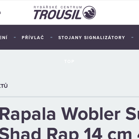
a
-
-
-
ENÍ
PŘÍVLAČ
STOJANY SIGNALIZÁTORY
TOP
KTŮ
Rapala Wobler S
Shad Rap 14 cm 