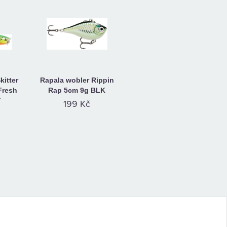
kitter
Rapala wobler Rippin
Fresh
Rap 5cm 9g BLK
T
199 Kč