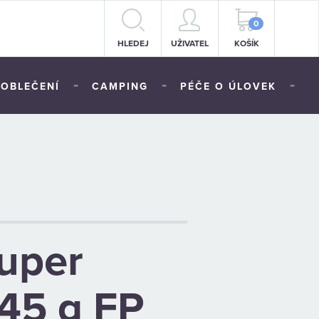
0
HLEDEJ
UŽIVATEL
KOŠÍK
-
-
-
OBLEČENÍ
CAMPING
PÉČE O ÚLOVEK
uper
45 g FP