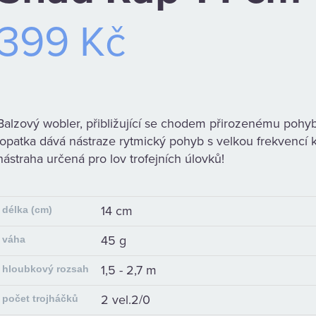
399 Kč
Balzový wobler, přibližující se chodem přirozenému pohyb
lopatka dává nástraze rytmický pohyb s velkou frekvencí 
nástraha určená pro lov trofejních úlovků!
14 cm
délka (cm)
45 g
váha
1,5 - 2,7 m
hloubkový rozsah
2 vel.2/0
počet trojháčků