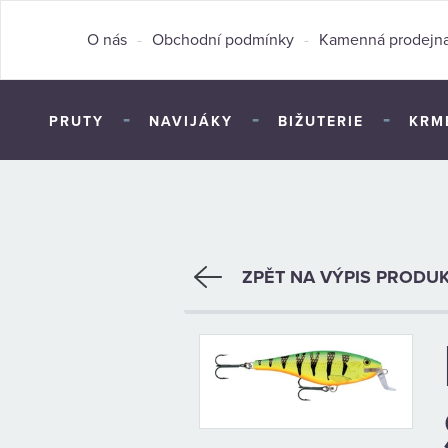
O nás
-
Obchodní podmínky
-
Kamenná prodejn
-
-
-
PRUTY
NAVIJÁKY
BIŽUTERIE
KRM
ZPĚT NA VÝPIS PRODU