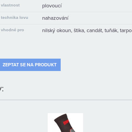
plovoucí
vlastnost
nahazování
technika lovu
nilský okoun, štika, candát, tuňák, tarp
vhodné pro
ZEPTAT SE NA PRODUKT
: