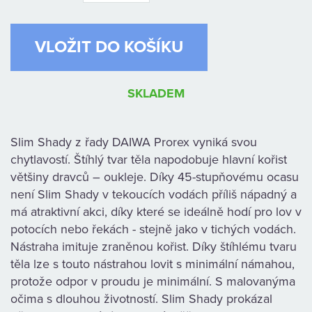
KAMENNÁ
PRODEJNA
SKLADEM
Slim Shady z řady DAIWA Prorex vyniká svou
chytlavostí. Štíhlý tvar těla napodobuje hlavní kořist
většiny dravců – oukleje. Díky 45-stupňovému ocasu
není Slim Shady v tekoucích vodách příliš nápadný a
má atraktivní akci, díky které se ideálně hodí pro lov v
potocích nebo řekách - stejně jako v tichých vodách.
Nástraha imituje zraněnou kořist. Díky štíhlému tvaru
těla lze s touto nástrahou lovit s minimální námahou,
protože odpor v proudu je minimální. S malovanýma
očima s dlouhou životností. Slim Shady prokázal