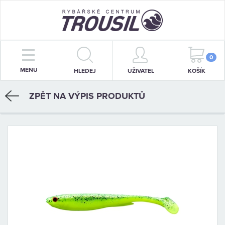
PRUTY
0
MENU
HLEDEJ
UŽIVATEL
KOŠÍK
NAVIJÁKY
ZPĚT NA VÝPIS PRODUKTŮ
BIŽUTERIE
KRMENÍ
PŘÍVLAČ
STOJANY
SIGNALIZÁTORY
OBLEČENÍ