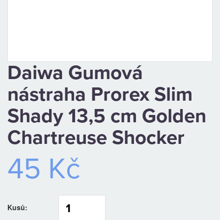
CAMPING
PÉČE
O
Daiwa Gumová
ÚLOVEK
nástraha Prorex Slim
TOP
Shady 13,5 cm Golden
Chartreuse Shocker
O
45 Kč
NÁS
OBCHODNÍ
PODMÍNKY
Kusů: