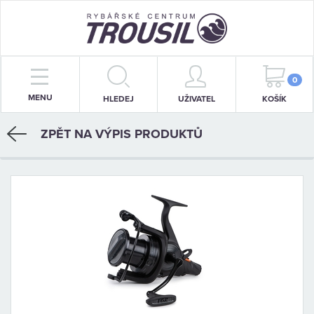
PRUTY
0
MENU
HLEDEJ
UŽIVATEL
KOŠÍK
NAVIJÁKY
ZPĚT NA VÝPIS PRODUKTŮ
BIŽUTERIE
KRMENÍ
PŘÍVLAČ
STOJANY
SIGNALIZÁTORY
OBLEČENÍ