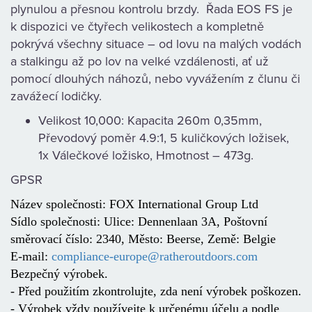
plynulou a přesnou kontrolu brzdy. Řada EOS FS je
k dispozici ve čtyřech velikostech a kompletně
pokrývá všechny situace – od lovu na malých vodách
a stalkingu až po lov na velké vzdálenosti, ať už
pomocí dlouhých náhozů, nebo vyvážením z člunu či
zavážecí lodičky.
Velikost 10,000: Kapacita 260m 0,35mm,
Převodový poměr 4.9:1, 5 kuličkových ložisek,
1x Válečkové ložisko, Hmotnost – 473g.
GPSR
Název společnosti: FOX International Group Ltd
Sídlo společnosti: Ulice: Dennenlaan 3A, Poštovní
směrovací číslo: 2340, Město: Beerse, Země: Belgie
E-mail:
compliance-europe@ratheroutdoors.com
Bezpečný výrobek.
- Před použitím zkontrolujte, zda není výrobek poškozen.
- Výrobek vždy používejte k určenému účelu a podle