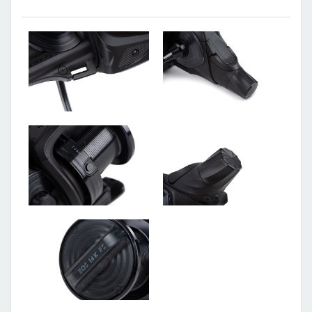
CAMPING
PÉČE
O
ÚLOVEK
TOP
O
NÁS
OBCHODNÍ
PODMÍNKY