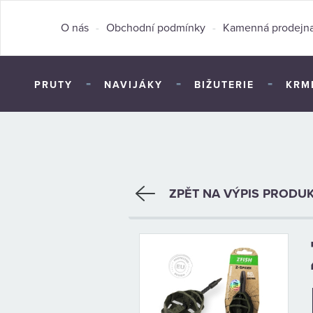
O nás
-
Obchodní podmínky
-
Kamenná prodejn
-
-
-
PRUTY
NAVIJÁKY
BIŽUTERIE
KRM
ZPĚT NA VÝPIS PRODU