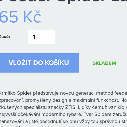
65 Kč
Kusů:
SKLADEM
Krmítko Spider představuje novou generaci method feeder 
zpracování, promyšlený design a maximální funkčnost. Na j
zkušených specialistů značky ZFISH, díky čemuž vzniklo kr
nejvyšší očekávání moderního rybáře. Tvar Spidera zaruču
nahazování a jisté dosednutí ke dnu vždy tou správnou s