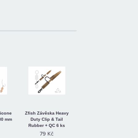
licone
Zfish Závěska Heavy
-30 mm
Duty Clip & Tail
Rubber + QC 6 ks
79 Kč