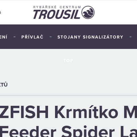
a
-
-
-
ENÍ
PŘÍVLAČ
STOJANY SIGNALIZÁTORY
TOP
KTŮ
ZFISH Krmítko 
Feeder Spider L