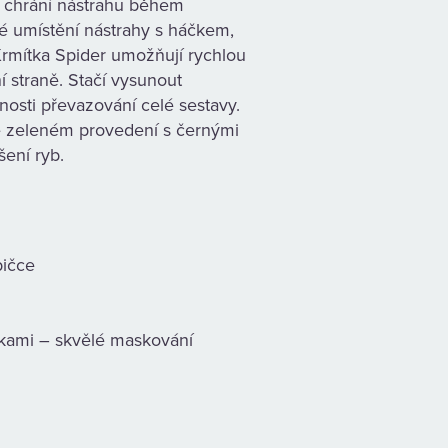
ň chrání nástrahu během
né umístění nástrahy s háčkem,
. Krmítka Spider umožňují rychlou
 straně. Stačí vysunout
tnosti převazování celé sestavy.
ě zeleném provedení s černými
šení ryb.
bičce
kami – skvělé maskování