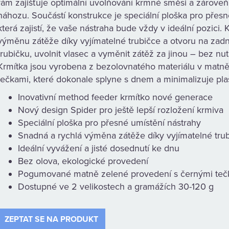
rám zajišťuje optimální uvolňování krmné směsi a zárove
náhozu. Součástí konstrukce je speciální ploška pro přes
která zajistí, že vaše nástraha bude vždy v ideální pozici
výměnu zátěže díky vyjímatelné trubičce a otvoru na zadní
trubičku, uvolnit vlasec a vyměnit zátěž za jinou – bez nu
Krmítka jsou vyrobena z bezolovnatého materiálu v matn
tečkami, které dokonale splyne s dnem a minimalizuje pla
Inovativní method feeder krmítko nové generace
Nový design Spider pro ještě lepší rozložení krmiva
Speciální ploška pro přesné umístění nástrahy
Snadná a rychlá výměna zátěže díky vyjímatelné tru
Ideální vyvážení a jisté dosednutí ke dnu
Bez olova, ekologické provedení
Pogumované matně zelené provedení s černými teč
Dostupné ve 2 velikostech a gramážích 30-120 g
ZEPTAT SE NA PRODUKT