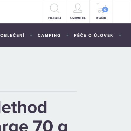
0
HLEDEJ
UŽIVATEL
KOŠÍK
-
-
-
OBLEČENÍ
CAMPING
PÉČE O ÚLOVEK
Method
arge 70 g