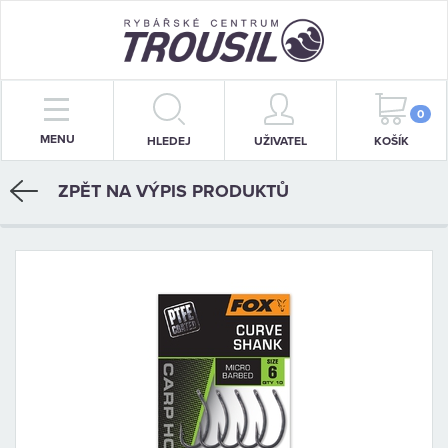
PRUTY
0
MENU
HLEDEJ
UŽIVATEL
KOŠÍK
NAVIJÁKY
ZPĚT NA VÝPIS PRODUKTŮ
BIŽUTERIE
KRMENÍ
PŘÍVLAČ
STOJANY
SIGNALIZÁTORY
OBLEČENÍ