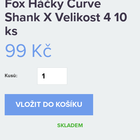
Fox Háčky Curve
KAMENNÁ
Shank X Velikost 4 10
PRODEJNA
ks
99 Kč
Kusů:
SKLADEM