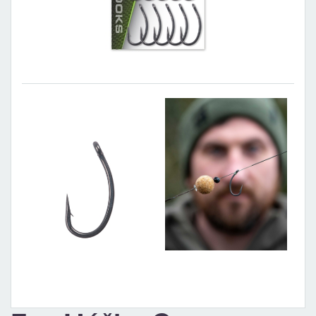
CAMPING
PÉČE
O
ÚLOVEK
TOP
O
NÁS
OBCHODNÍ
PODMÍNKY