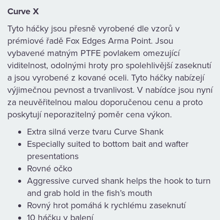
Curve X
Tyto háčky jsou přesně vyrobené dle vzorů v
prémiové řadě Fox Edges Arma Point. Jsou
vybavené matným PTFE povlakem omezující
viditelnost, odolnými hroty pro spolehlivější zaseknutí
a jsou vyrobené z kované oceli. Tyto háčky nabízejí
výjimečnou pevnost a trvanlivost. V nabídce jsou nyní
za neuvěřitelnou malou doporučenou cenu a proto
poskytují neporazitelný poměr cena výkon.
Extra silná verze tvaru Curve Shank
Especially suited to bottom bait and wafter
presentations
Rovné očko
Aggressive curved shank helps the hook to turn
and grab hold in the fish’s mouth
Rovný hrot pomáhá k rychlému zaseknutí
10 háčku v balení