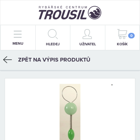
PRUTY
0
MENU
HLEDEJ
UŽIVATEL
KOŠÍK
NAVIJÁKY
ZPĚT NA VÝPIS PRODUKTŮ
BIŽUTERIE
KRMENÍ
PŘÍVLAČ
STOJANY
SIGNALIZÁTORY
OBLEČENÍ