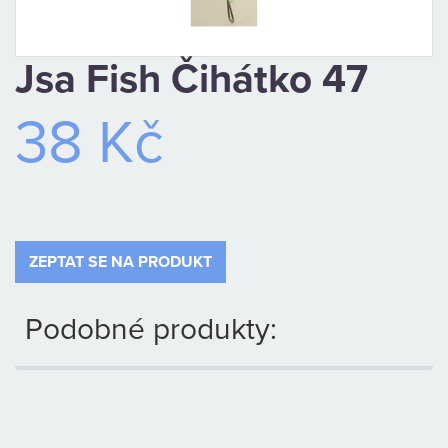
CAMPING
Jsa Fish Čihátko 47
PÉČE
O
38 Kč
ÚLOVEK
TOP
ZEPTAT SE NA PRODUKT
O
NÁS
Podobné produkty:
OBCHODNÍ
PODMÍNKY