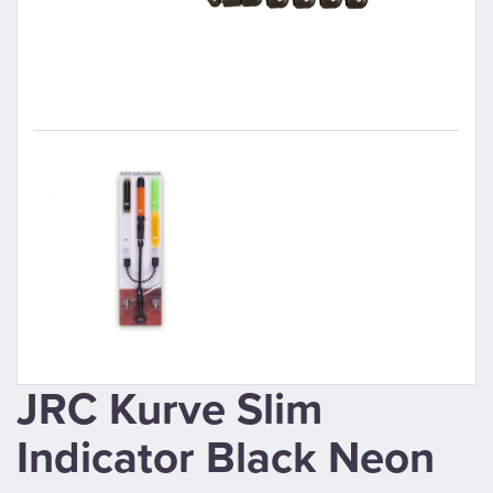
CAMPING
PÉČE
O
ÚLOVEK
TOP
O
NÁS
JRC Kurve Slim
OBCHODNÍ
Indicator Black Neon
PODMÍNKY