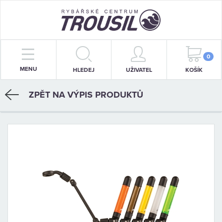
PRUTY
0
MENU
HLEDEJ
UŽIVATEL
KOŠÍK
NAVIJÁKY
ZPĚT NA VÝPIS PRODUKTŮ
BIŽUTERIE
KRMENÍ
PŘÍVLAČ
STOJANY
SIGNALIZÁTORY
OBLEČENÍ